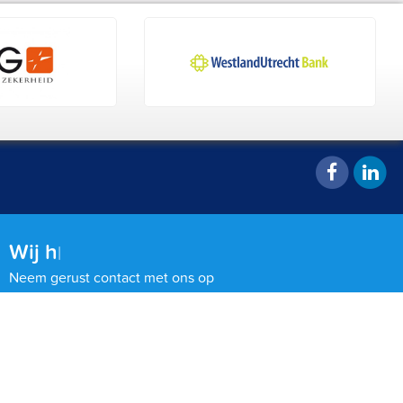
Wij helpen
|
Neem gerust contact met ons op
0513 - 82 05 11
Bel me terug
Stuur ons een bericht