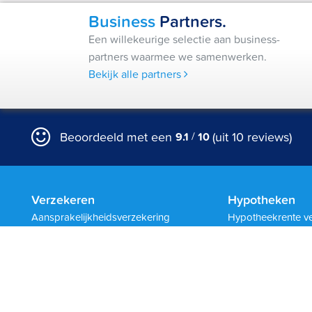
Business
Partners.
Een willekeurige selectie aan business-
partners waarmee we samenwerken.
Bekijk alle partners
/
Beoordeeld met een
(uit 10 reviews)
9.1
10
Verzekeren
Hypotheken
Aansprakelijkheidsverzekering
Hypotheekrente ve
Brom- en snorfietsverzekering
Annuïteiten hypot
Auto- en motorverzekering
Lineaire hypothee
Caravanverzekering
Aflossingsvrije hy
Doorlopende reisverzekering
Regeling Hypothec
Inboedelverzekering
Nationale Hypothe