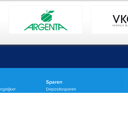
Sparen
rgelijker
Depositosparen
heek
Internetsparen
k
Aanvullende PensioenUitkering
potheek
Aanvullend PensioenSparen
air Krediet
Banksparen OntslagVergoeding
ek Garantie (NHG)