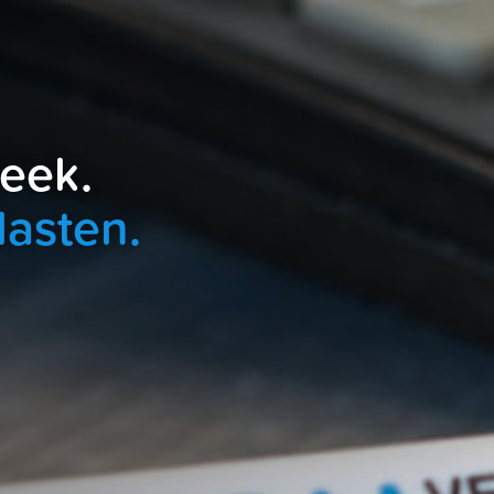
heek.
lasten.